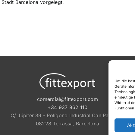
 Stadt Barcelona vorgelegt.
Um die best
Geräteinfo
Technologi
eindeutige 
comercial@fittexport.com
Widerruf de
+34 937 862 110
Funktionen
C/ Júpiter 39 - Polígono Industrial Can Parellada
08228 Terrassa, Barcelona
Akz