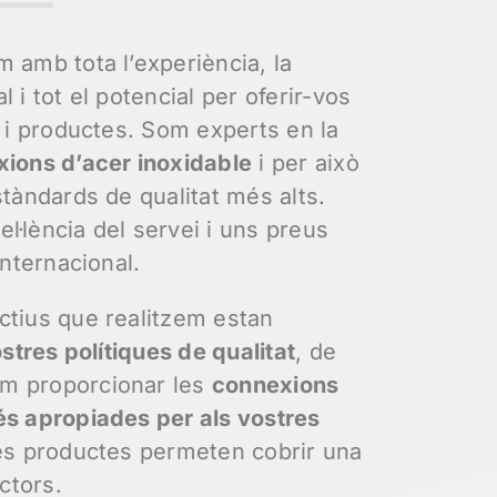
 amb tota l’experiència, la
 i tot el potencial per oferir-vos
s i productes. Som experts en la
xions d’acer inoxidable
i per això
stàndards de qualitat més alts.
l·lència del servei i uns preus
internacional.
ctius que realitzem estan
ostres polítiques de qualitat
, de
m proporcionar les
connexions
és apropiades per als vostres
res productes permeten cobrir una
ctors.