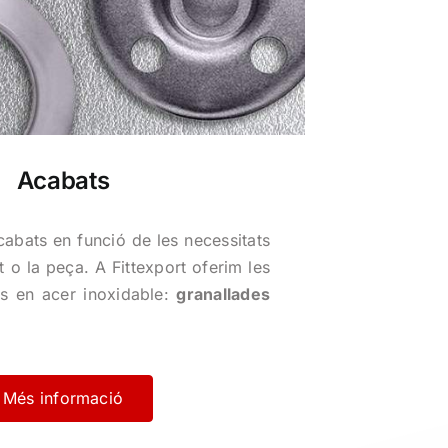
Acabats
cabats en funció de les necessitats
nt o la peça. A Fittexport oferim les
s en acer inoxidable:
granallades
Més informació