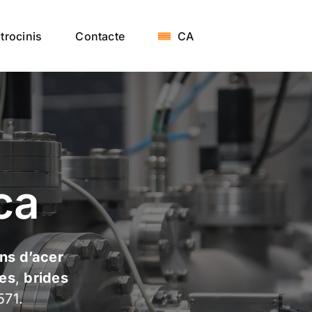
trocinis
Contacte
CA
ca
ns d’acer
es
,
brides
571.