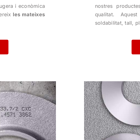
eugera i econòmica
nostres producte
fereix
les mateixes
qualitat. Aque
soldabilitat, tall, 