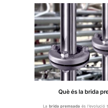
Què és la brida p
La
brida premsada
és l’evolució 