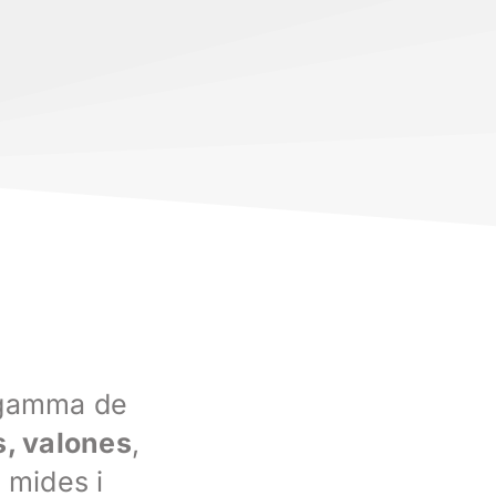
a gamma de
, valones
,
 mides i