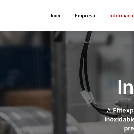
Skip
to
Inici
Empresa
Informació
content
I
A
Fittexp
inoxidabl
pr