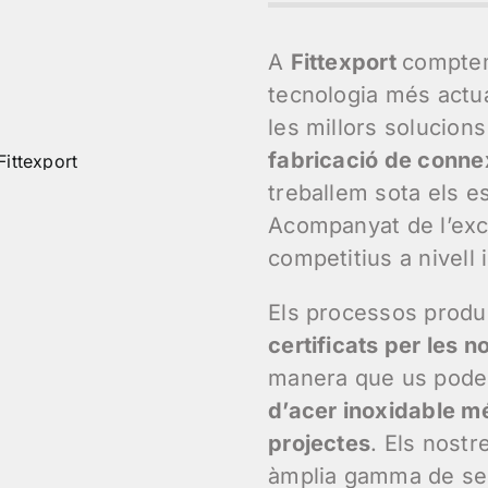
A
Fittexport
comptem
tecnologia més actual
les millors solucion
fabricació de conne
treballem sota els e
Acompanyat de l’exce
competitius a nivell 
Els processos produ
certificats per les n
manera que us pode
d’acer inoxidable m
projectes
. Els nost
àmplia gamma de se