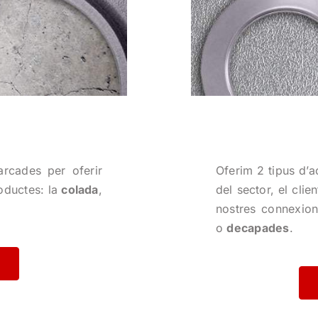
arcades per oferir
Oferim 2 tipus d’a
oductes: la
colada
,
del sector, el clie
nostres connexion
o
decapades
.