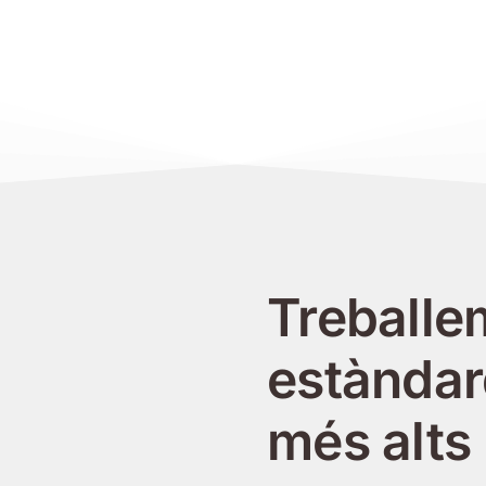
Treballe
estàndar
més alts