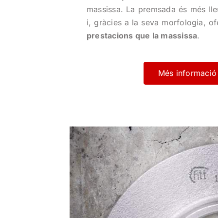
massissa. La premsada és més ll
i, gràcies a la seva morfologia, o
prestacions que la massissa
.
Més informació