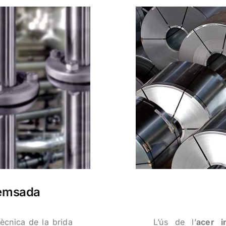
remsada
tècnica de la brida
L’ús de l’
acer i