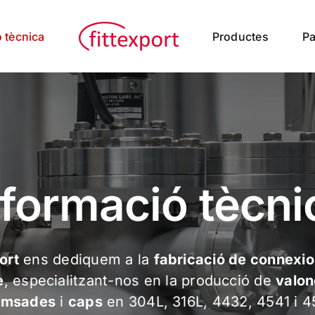
 tècnica
Productes
Pa
nformació tècni
ort
ens dediquem a la
fabricació de connexio
e
, especialitzant-nos en la producció de
valon
emsades
i
caps
en 304L, 316L, 4432, 4541 i 4